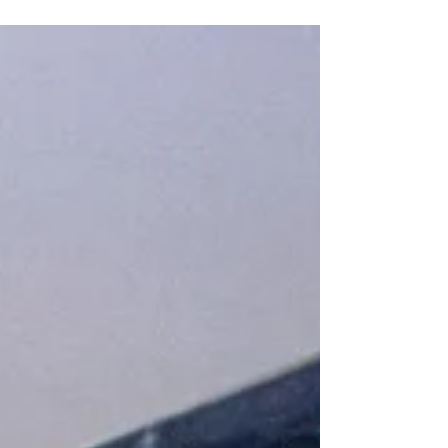
Ejercicio Jefferson Curl En el mundo del fitness y
la rehabilitación, es común escuchar que
ciertos ejercicios son "dañinos" o...