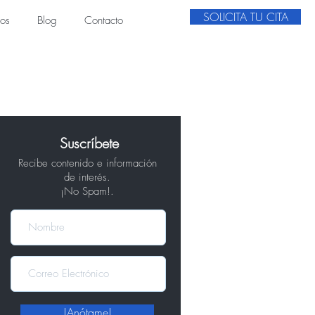
SOLICITA TU CITA
ios
Blog
Contacto
Suscríbete
Recibe contenido e información
de interés.
¡No Spam!.
!Anótame!