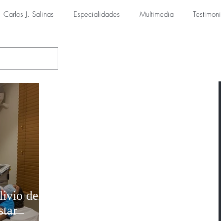
Carlos J. Salinas
Especialidades
Multimedia
Testimon
livio del
star