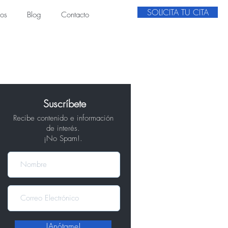
SOLICITA TU CITA
ios
Blog
Contacto
Suscríbete
Recibe contenido e información
de interés.
¡No Spam!.
!Anótame!