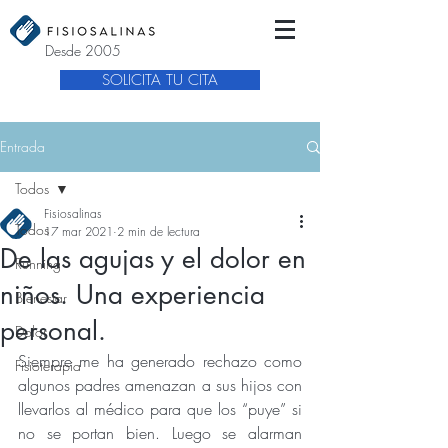
Desde 2005
SOLICITA TU CITA
Entrada
Todos
Fisiosalinas
Todos
17 mar 2021
2 min de lectura
De las agujas y el dolor en
Running
niños. Una experiencia
Bienestar
personal.
Dolor
Siempre me ha generado rechazo como 
Fisioterapia
algunos padres amenazan a sus hijos con 
llevarlos al médico para que los “puye” si 
no se portan bien. Luego se alarman 